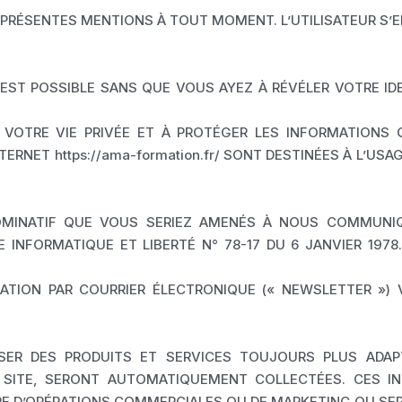
ES PRÉSENTES MENTIONS À TOUT MOMENT. L’UTILISATEUR S
fr/ EST POSSIBLE SANS QUE VOUS AYEZ À RÉVÉLER VOTRE 
R VOTRE VIE PRIVÉE ET À PROTÉGER LES INFORMATIONS 
RNET https://ama-formation.fr/ SONT DESTINÉES À L’USA
MINATIF QUE VOUS SERIEZ AMENÉS À NOUS COMMUNIQUE
 INFORMATIQUE ET LIBERTÉ N° 78-17 DU 6 JANVIER 197
MATION PAR COURRIER ÉLECTRONIQUE (« NEWSLETTER »)
ER DES PRODUITS ET SERVICES TOUJOURS PLUS ADAP
E SITE, SERONT AUTOMATIQUEMENT COLLECTÉES. CES IN
E D’OPÉRATIONS COMMERCIALES OU DE MARKETING OU SERV