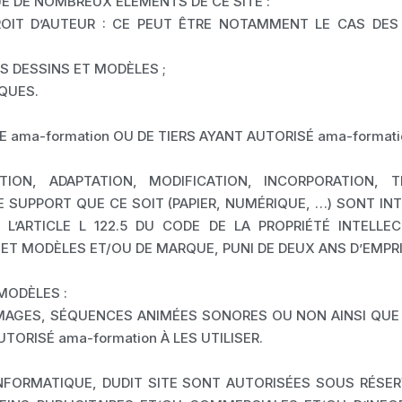
QUE DE NOMBREUX ÉLÉMENTS DE CE SITE :
ROIT D’AUTEUR : CE PEUT ÊTRE NOTAMMENT LE CAS DES 
S DESSINS ET MODÈLES ;
QUES.
 ama-formation OU DE TIERS AYANT AUTORISÉ ama-formatio
TION, ADAPTATION, MODIFICATION, INCORPORATION, 
SUPPORT QUE CE SOIT (PAPIER, NUMÉRIQUE, …) SONT INTE
 L’ARTICLE L 122.5 DU CODE DE LA PROPRIÉTÉ INTELL
 ET MODÈLES ET/OU DE MARQUE, PUNI DE DEUX ANS D’EMPR
MODÈLES :
IMAGES, SÉQUENCES ANIMÉES SONORES OU NON AINSI QUE
UTORISÉ ama-formation À LES UTILISER.
NFORMATIQUE, DUDIT SITE SONT AUTORISÉES SOUS RÉSE